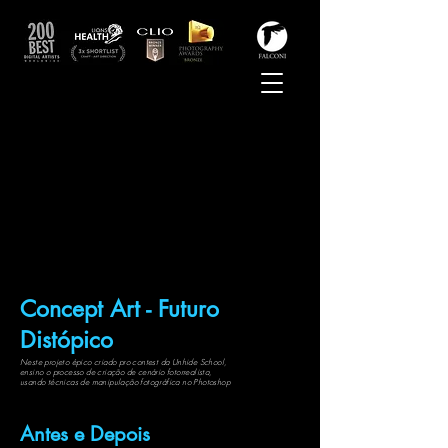
Concept Art -
Futuro
Distópico
Neste projeto épico criado pro contest da Unhide School,
ensino o processo
de criação de cenário fotorrealista,
usando técnicas de
manipulação
fotográfica no Photoshop
Antes e Depois