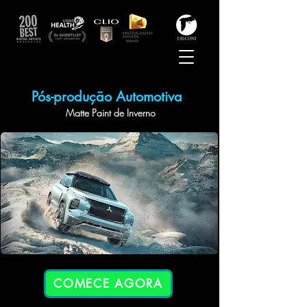
Pós-produção Automotiva
Matte Paint
de I
nverno
COMECE AGORA