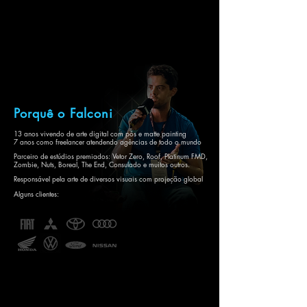
Porquê o Falconi
13 anos vivendo de arte digital com pós e matte painting
7 anos como freelancer atendendo agências de todo o mundo
Parceiro de estúdios premiados: Vetor Zero, Roof, Platinum FMD,
Zombie, Nuts,
Boreal,
The End, Consulado e muitos outros.
Responsável pela arte de diversos visuais com projeção global
Alguns clientes: