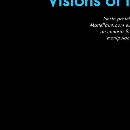
Visions of 
Neste projet
MattePaint.com
e
de cenário fo
manipulaçã